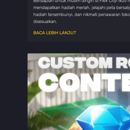
Bersiaplah untuk musim dingin di Flex City! Ikuti
mendapatkan hadiah meriah, jelajahi peta bersa
hadiah tersembunyi, dan nikmati penawaran toko
disesuaikan.
BACA LEBIH LANJUT