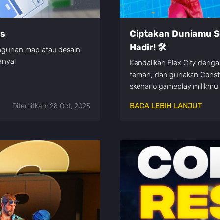
ms
Ciptakan Duniamu S
Hadir! 🛠️
ngunan map atau desain
anya!
Kendalikan Flex City deng
teman, dan gunakan Const
skenario gameplay milikmu 
BACA LEBIH LANJUT
Diterbitkan: 28 Oct, 2025