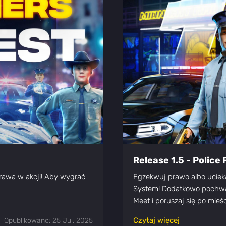
Release 1.5 - Police 
rawa w akcji! Aby wygrać
Egzekwuj prawo albo ucieka
System! Dodatkowo pochwa
Meet i poruszaj się po mie
Czytaj więcej
Opublikowano: 25 Jul, 2025