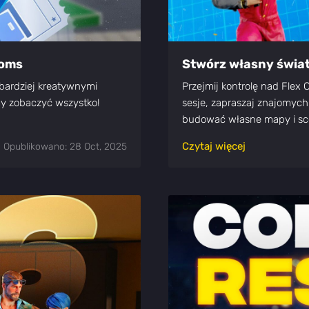
ooms
Stwórz własny świat:
bardziej kreatywnymi
Przejmij kontrolę nad Flex
y zobaczyć wszystko!
sesje, zapraszaj znajomych
budować własne mapy i sce
Czytaj więcej
Opublikowano: 28 Oct, 2025