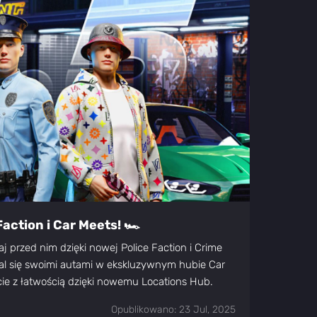
Faction i Car Meets! 🏎️
j przed nim dzięki nowej Police Faction i Crime
l się swoimi autami w ekskluzywnym hubie Car
ście z łatwością dzięki nowemu Locations Hub.
Opublikowano: 23 Jul, 2025