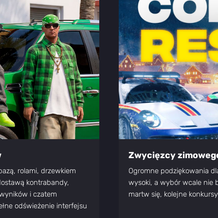
w
Zwycięzcy zimowego
bazą, rolami, drzewkiem
Ogromne podziękowania dla 
 dostawą kontrabandy,
wysoki, a wybór wcale nie b
 wyników i czatem
martw się, kolejne konkur
ne odświeżenie interfejsu