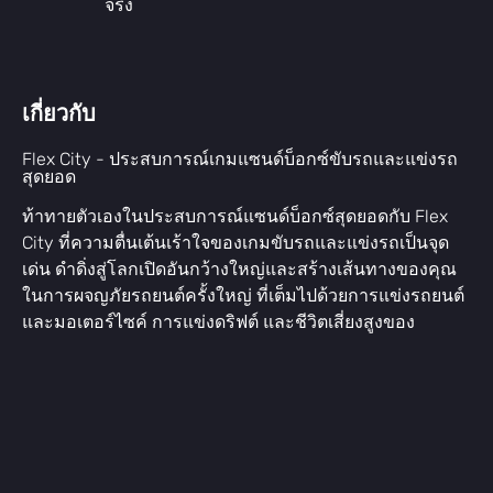
จริง
เกี่ยวกับ
Flex City - ประสบการณ์เกมแซนด์บ็อกซ์ขับรถและแข่งรถ
สุดยอด
ท้าทายตัวเองในประสบการณ์แซนด์บ็อกซ์สุดยอดกับ Flex
City ที่ความตื่นเต้นเร้าใจของเกมขับรถและแข่งรถเป็นจุด
เด่น ดำดิ่งสู่โลกเปิดอันกว้างใหญ่และสร้างเส้นทางของคุณ
ในการผจญภัยรถยนต์ครั้งใหญ่ ที่เต็มไปด้วยการแข่งรถยนต์
และมอเตอร์ไซค์ การแข่งดริฟต์ และชีวิตเสี่ยงสูงของ
อาชญากรตัวเอ้ รวมตัวกันในแก๊งและครองท้องถนนในเกม
แซนด์บ็อกซ์ออนไลน์ผู้เล่นหลายคนนี้ ที่ทุกการตัดสินใจ
กำหนดชะตากรรมของคุณในเมืองแก๊งสเตอร์อันมีชีวิตชีวา
โลกเปิดที่กว้างใหญ่และมีชีวิตชีวา:
โลกเปิดใน Flex City ไม่ใช่แค่กว้างใหญ่ แต่เต็มไปด้วยชีวิต