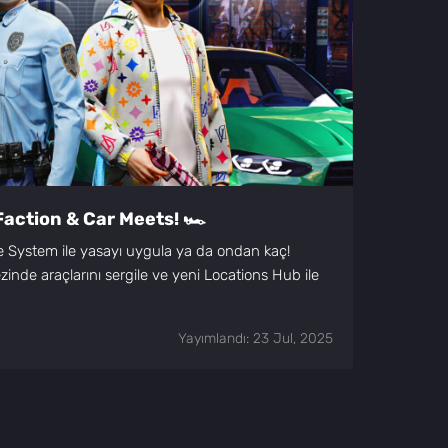
Faction & Car Meets! 🏎️
e System ile yasayı uygula ya da ondan kaç!
inde araçlarını sergile ve yeni Locations Hub ile
Yayımlandı: 23 Jul, 2025