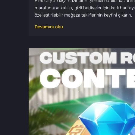
Flex City'de kışa hazır olun! Şenlikli ödüller kazanm
maratonuna katılın, gizli hediyeler için karlı haritay
özelleştirilebilir mağaza tekliflerinin keyfini çıkarın.
Devamını oku