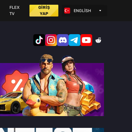
FLEX
GİRİŞ
TV
YAP