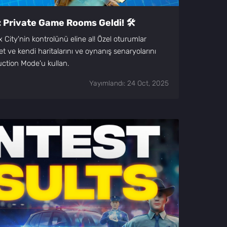
 Private Game Rooms Geldi! 🛠️
City'nin kontrolünü eline al! Özel oturumlar
et ve kendi haritalarını ve oynanış senaryolarını
uction Mode'u kullan.
Yayımlandı: 24 Oct, 2025