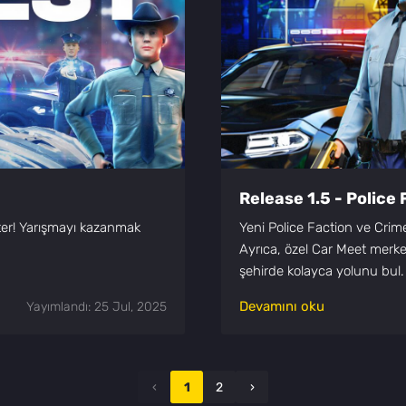
Release 1.5 - Police 
ster! Yarışmayı kazanmak
Yeni Police Faction ve Crim
Ayrıca, özel Car Meet merkez
şehirde kolayca yolunu bul.
Devamını oku
Yayımlandı: 25 Jul, 2025
‹
1
2
›