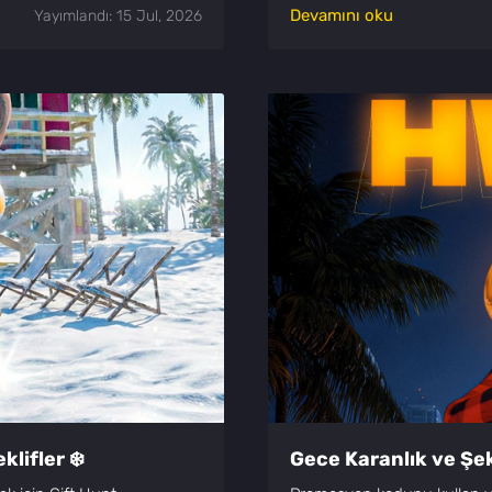
Devamını oku
Yayımlandı: 15 Jul, 2026
lifler ❄️
Gece Karanlık ve Şek