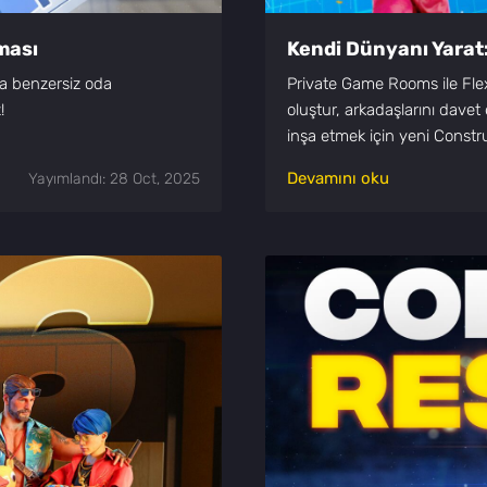
ması
Kendi Dünyanı Yarat:
eya benzersiz oda
Private Game Rooms ile Flex 
!
oluştur, arkadaşlarını davet 
inşa etmek için yeni Constr
Devamını oku
Yayımlandı: 28 Oct, 2025