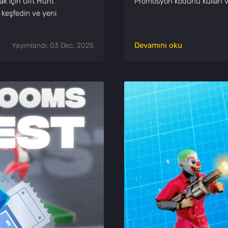
ak için Gift Hunt
Promosyon kodunu kullan
ı keşfedin ve yeni
Devamını oku
Yayımlandı: 03 Dec, 2025