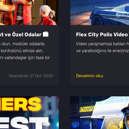
t ve Özel Odalar 🏙️
Flex City Polis Vide
p olun, modüler odalarla
Video yarışmamıza katılan h
kontrolünü elinize alın.
ve yaratıcılığınız ile enerji
i vatandaşlar için taze bir
Devamını oku
Yayımlandı: 21 Oct, 2025