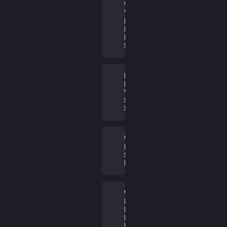
WELCHE
VORTEILE
BIETET
EIN KAUF
IM WEB
SHOP?
IST DER
KAUF IM
WEB
SHOP
SICHER?
WIE KANN
ICH IM WEB
SHOP
EINKAUFEN?
WAS TUN
BEI
PROBLEMEN
MIT MEINEM
KAUF?