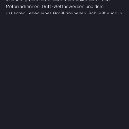
Motorradrennen, Drift-Wettbewerben und dem
riskanten Leben eines Großkriminellen. Schließt euch in
Banden zusammen und beherrscht die Straßen in
diesem Multiplayer-Online-Sandbox-Spiel, in dem jede
Entscheidung dein Schicksal in einer pulsierenden
Gangsterstadt formt.
Weite und dynamische offene Welt:
Die offene Welt in Flex City ist nicht nur weitläufig,
sondern voller Leben und Möglichkeiten. Von
Hochhäusern bis zu rauen Straßen bietet jede Ecke
dieses großen Auto-Abenteuers einzigartige
Begegnungen und Entdeckungen. Erkunde
verschiedene Stadtviertel, jedes mit eigenem Charakter
und Geheimnissen, sodass die Erkundung ein zentraler
Teil des Sandbox-Fahrspielerlebnisses ist.
Realistischer Fahrsimulator: